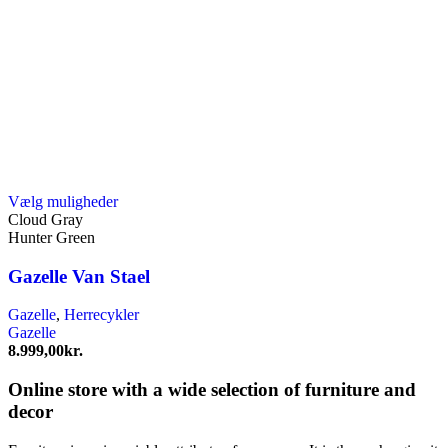
Dette
Vælg muligheder
vare
Cloud Gray
har
Hunter Green
flere
varianter.
Gazelle Van Stael
Mulighederne
kan
Gazelle
,
Herrecykler
vælges
Gazelle
på
8.999,00
kr.
varesiden
Online store with a wide selection of furniture and
decor