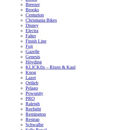
Breezer
Brooks
Centurion
Christiania Bikes
Disney
Electra
Falter
Finish Line
Fuji
Gazelle
Genesis
Hövding
KLICKfix – Rixen & Kaul
Knog
Lazer
Ortlieb
Pelago
Powunity
PRO
Raleigh
Reelight
Remington
Restrap
Schwalbe
Selle Royal