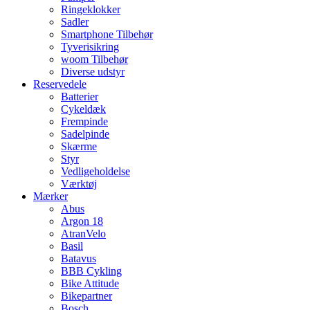
Ringeklokker
Sadler
Smartphone Tilbehør
Tyverisikring
woom Tilbehør
Diverse udstyr
Reservedele
Batterier
Cykeldæk
Frempinde
Sadelpinde
Skærme
Styr
Vedligeholdelse
Værktøj
Mærker
Abus
Argon 18
AtranVelo
Basil
Batavus
BBB Cykling
Bike Attitude
Bikepartner
Bosch