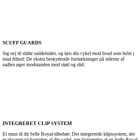
SCUFF GUARDS
Sig nej til slidte saddelsider, og læn din cykel mod hvad som helst i
total frihed: De ekstra beskyttende forstækninger på siderne af
sadlen øger modstanden mod stød og slid.
INTEGRERET CLIP SYSTEM
Et must til dit Selle Royal-tilbehør: Det integrerede klipssystem, der
er placeret på bagsiden af din sadel, gør fastgørelse af en Selle Royal