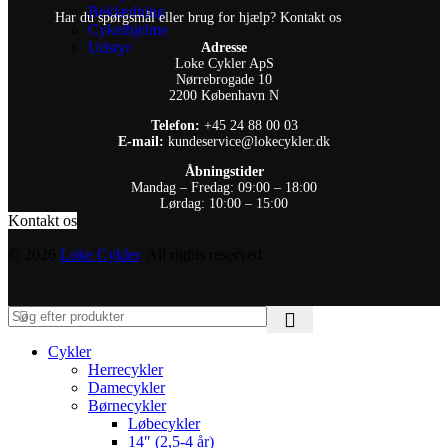
Beklædning
Har du spørgsmål eller brug for hjælp? Kontakt os
Cykelhjelme
Udstyr
Adresse
Loke Cykler ApS
Nørrebrogade 10
2200 København N
Telefon:
+45 24 88 00 03
E-mail:
kundeservice@lokecykler.dk
Åbningstider
Mandag – Fredag: 09:00 – 18:00
Lørdag: 10:00 – 15:00
Kontakt os
© 2026
Loke Cykler
. All rights reserved
Cykler
Herrecykler
Damecykler
Børnecykler
Løbecykler
14″ (2,5-4 år)