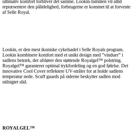
ultimativ komfort forbliver det samme. Lookin-familien vil altid
repræsentere den pålidelighed, forbrugerne er kommet til at forvente
af Selle Royal.
Lookin, er den mest ikoniske cykelsadel i Selle Royals program.
Lookin kombinere komfort med et unikt design med ”vinduer” i
sadlens betræk, der afslører den støttende Royalgel™ polstring.
Royalgel™ garanterer optimal trykfordeling og en god følelse. Det
innovative Cool Cover reflektere UV-stråler for at holde sadlens
temperatur nede. Scuff guards på siderne beskytter sadlen mod
utilsigtet slid.
ROYALGEL™