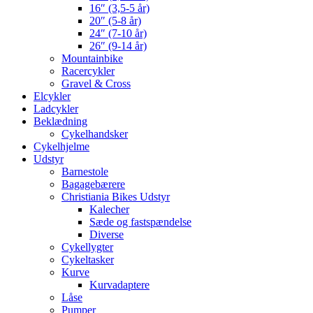
16″ (3,5-5 år)
20″ (5-8 år)
24″ (7-10 år)
26″ (9-14 år)
Mountainbike
Racercykler
Gravel & Cross
Elcykler
Ladcykler
Beklædning
Cykelhandsker
Cykelhjelme
Udstyr
Barnestole
Bagagebærere
Christiania Bikes Udstyr
Kalecher
Sæde og fastspændelse
Diverse
Cykellygter
Cykeltasker
Kurve
Kurvadaptere
Låse
Pumper