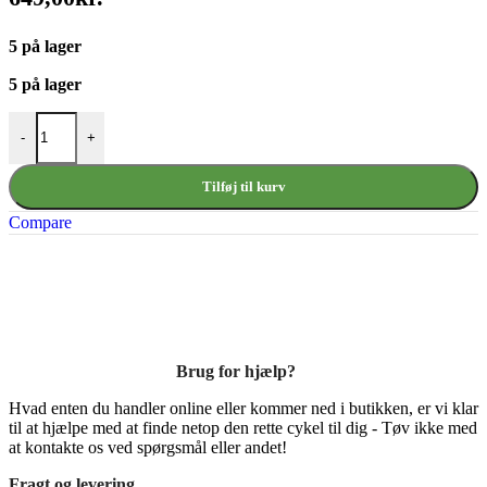
5 på lager
5 på lager
Selle Royal Lookin Unisex Sadel antal
-
+
Tilføj til kurv
Compare
Brug for hjælp?
Hvad enten du handler online eller kommer ned i butikken, er vi klar
til at hjælpe med at finde netop den rette cykel til dig - Tøv ikke med
at kontakte os ved spørgsmål eller andet!
Fragt og levering