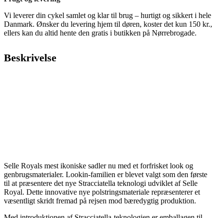
Vi leverer din cykel samlet og klar til brug – hurtigt og sikkert i hele
Danmark. Ønsker du levering hjem til døren, koster det kun 150 kr.,
ellers kan du altid hente den gratis i butikken på Nørrebrogade.
Beskrivelse
Selle Royals mest ikoniske sadler nu med et forfrisket look og
genbrugsmaterialer. Lookin-familien er blevet valgt som den første
til at præsentere det nye Stracciatella teknologi udviklet af Selle
Royal. Dette innovative nye polstringsmateriale repræsenterer et
væsentligt skridt fremad på rejsen mod bæredygtig produktion.
Med introduktionen af ​​Stracciatella-teknologien er emballagen til