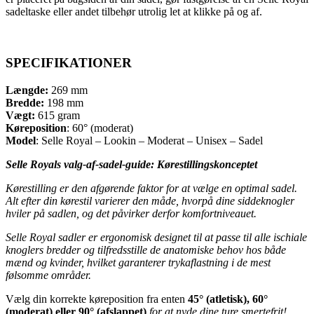
sadeltaske eller andet tilbehør utrolig let at klikke på og af.
SPECIFIKATIONER
Længde:
269 mm
Bredde:
198 mm
Vægt:
615 gram
Køreposition
: 60° (moderat)
Model
: Selle Royal – Lookin – Moderat – Unisex – Sadel
Selle Royals valg-af-sadel-guide: Kørestillingskonceptet
Kørestilling er den afgørende faktor for at vælge en optimal sadel.
Alt efter din kørestil varierer den måde, hvorpå dine siddeknogler
hviler på sadlen, og det påvirker derfor komfortniveauet.
Selle Royal sadler er ergonomisk designet til at passe til alle ischiale
knoglers bredder og tilfredsstille de anatomiske behov hos både
mænd og kvinder, hvilket garanterer trykaflastning i de mest
følsomme områder.
Vælg din korrekte køreposition fra enten
45° (atletisk), 60°
(moderat) eller 90° (afslappet)
for at nyde dine ture smertefrit!