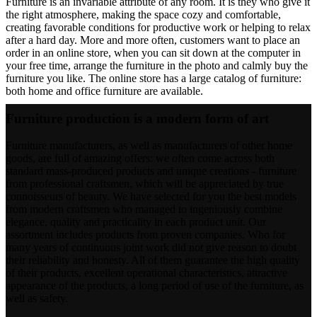
Furniture is an invariable attribute of any room. It is they who give it
the right atmosphere, making the space cozy and comfortable,
creating favorable conditions for productive work or helping to relax
after a hard day. More and more often, customers want to place an
order in an online store, when you can sit down at the computer in
your free time, arrange the furniture in the photo and calmly buy the
furniture you like. The online store has a large catalog of furniture:
both home and office furniture are available.
Furniture production is a modern form of art
Furniture manufacturers, as well as manufacturers of other home
goods, are full of amazing offers: we often come across both
standard mass-produced products and unique creations - furniture
from professional craftsmen, which will be appreciated by true
connoisseurs of beauty. We have selected for you the best models
from modern craftsmen who managed to ingeniously combine
elegance, quality and practicality in each product unit. Our
assortment includes products from proven companies. Who for
many years of continuous joint work did not give reason to doubt
their reliability and honesty. All of them guarantee the high quality
of their products, excellent operational characteristics, attractive
appearance of the products, a long period of use of the furniture, as
well as safety.