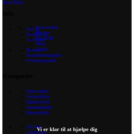
Read More
Info
Reservedele
Om os
Mærker
Kontakt os
TILBUD
Værksted
Shop
Cykler
Reusers
Handelsbetingelser
Privatlivspolitik
Kategorier
Herrecykler
Damecykler
Børnecykler
Mountainbike
Racercykler
Elcykler
Vi er klar til at hjælpe dig
Ladcykler