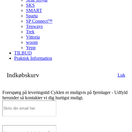
SKS
SMART
Sparta
SP Connect™
Tenways
Trek
Vittoria
woom
Yepp
TILBUD
Praktisk Information
Indkøbskurv
Luk
Forespørg på leveringstid
Cyklen er muligvis på fjernlager - Udfyld
herunder så kontakter vi dig hurtigst muligt.