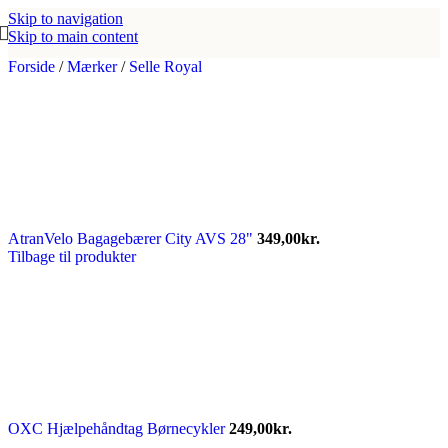
Skip to navigation
Skip to main content
Forside
/
Mærker
/
Selle Royal
AtranVelo Bagagebærer City AVS 28"
349,00
kr.
Tilbage til produkter
OXC Hjælpehåndtag Børnecykler
249,00
kr.