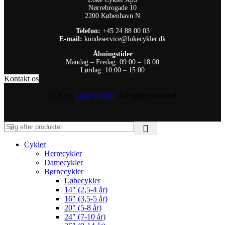
Nørrebrogade 10
2200 København N
Telefon:
+45 24 88 00 03
E-mail:
kundeservice@lokecykler.dk
Åbningstider
Mandag – Fredag: 09:00 – 18:00
Lørdag: 10:00 – 15:00
Kontakt os
© 2026
Loke Cykler
. All rights reserved
Cykler
Herrecykler
Damecykler
Børnecykler
Løbecykler
14″ (2,5-4 år)
16″ (3,5-5 år)
20″ (5-8 år)
24″ (7-10 år)