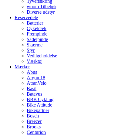
Tyverisikring
woom Tilbehør
Diverse udstyr
Reservedele
Batterier
Cykeldæk
Frempinde
Sadelpinde
Skærme
Styr
Vedligeholdelse
Værktøj
Mærker
Abus
Argon 18
AtranVelo
Basil
Batavus
BBB Cykling
Bike Attitude
Bikepartner
Bosch
Breezer
Brooks
Centurion