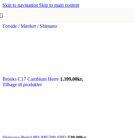
Skip to navigation
Skip to main content
Forside
/
Mærker
/
Shimano
Brooks C17 Cambium Herre
1.399,00
kr.
Tilbage til produkter
Shimano Pedal PD-ME700 SPD
539,00
kr.