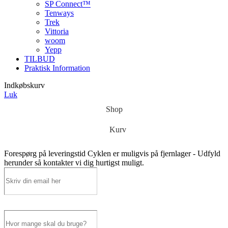
SP Connect™
Tenways
Trek
Vittoria
woom
Yepp
TILBUD
Praktisk Information
Indkøbskurv
Luk
Shop
Kurv
Forespørg på leveringstid
Cyklen er muligvis på fjernlager - Udfyld
herunder så kontakter vi dig hurtigst muligt.