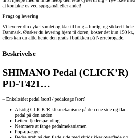
til at hjælpe med at finde netop den rette cykel til dig - Tøv ikke med
at kontakte os ved spørgsmål eller andet!
Fragt og levering
Vi leverer din cykel samlet og klar til brug – hurtigt og sikkert i hele
Danmark. Ønsker du levering hjem til døren, koster det kun 150 kr.,
ellers kan du altid hente den gratis i butikken på Nørrebrogade.
Beskrivelse
SHIMANO Pedal (CLICK’R)
PD-T421…
– Enkeltsidet pedal [sort] / pedalcage [sort]
Alsidig CLICK’R klikmekanisme på den ene side og flad
pedal på den anden
Lettere fjederspænding
Nemmere at fange pedalmekanismen
Pop-up-cage
Bedre greb på den flade side med skridsikker overflade og