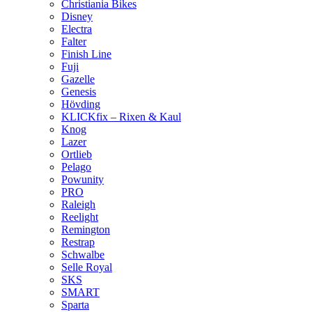
Christiania Bikes
Disney
Electra
Falter
Finish Line
Fuji
Gazelle
Genesis
Hövding
KLICKfix – Rixen & Kaul
Knog
Lazer
Ortlieb
Pelago
Powunity
PRO
Raleigh
Reelight
Remington
Restrap
Schwalbe
Selle Royal
SKS
SMART
Sparta