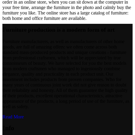
order in an online store, when you can sit down at the computer in
your free time, arrange the furniture in the photo and calmly buy the
furniture you like. The online store has a large catalog of furniture:
both home and office furniture are available.
Furniture production is a modern form of art
Furniture manufacturers, as well as manufacturers of other home
goods, are full of amazing offers: we often come across both
standard mass-produced products and unique creations - furniture
from professional craftsmen, which will be appreciated by true
connoisseurs of beauty. We have selected for you the best models
from modern craftsmen who managed to ingeniously combine
elegance, quality and practicality in each product unit. Our
assortment includes products from proven companies. Who for
many years of continuous joint work did not give reason to doubt
their reliability and honesty. All of them guarantee the high quality
of their products, excellent operational characteristics, attractive
appearance of the products, a long period of use of the furniture, as
well as safety.
Read More
Info