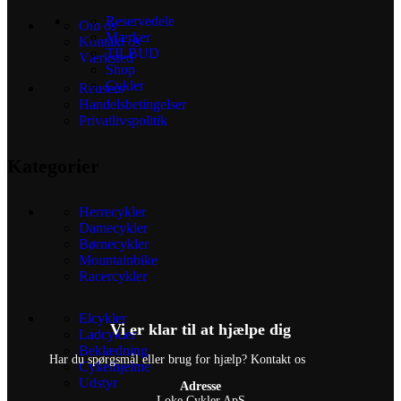
Reservedele
Om os
Mærker
Kontakt os
TILBUD
Værksted
Shop
Cykler
Reusers
Handelsbetingelser
Privatlivspolitik
Kategorier
Herrecykler
Damecykler
Børnecykler
Mountainbike
Racercykler
Elcykler
Vi er klar til at hjælpe dig
Ladcykler
Beklædning
Har du spørgsmål eller brug for hjælp? Kontakt os
Cykelhjelme
Udstyr
Adresse
Loke Cykler ApS