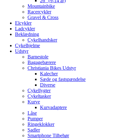
26″ (9-14 år)
Mountainbike
Racercykler
Gravel & Cross
Elcykler
Ladcykler
Beklædning
Cykelhandsker
Cykelhjelme
Udstyr
Barnestole
Bagagebærere
Christiania Bikes Udstyr
Kalecher
Sæde og fastspændelse
Diverse
Cykellygter
Cykeltasker
Kurve
Kurvadaptere
Låse
Pumper
Ringeklokker
Sadler
Smartphone Tilbehør