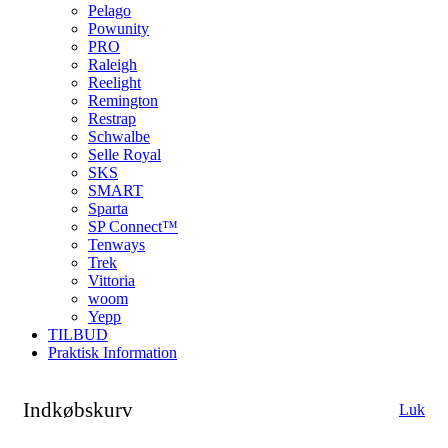
Pelago
Powunity
PRO
Raleigh
Reelight
Remington
Restrap
Schwalbe
Selle Royal
SKS
SMART
Sparta
SP Connect™
Tenways
Trek
Vittoria
woom
Yepp
TILBUD
Praktisk Information
Indkøbskurv
Luk