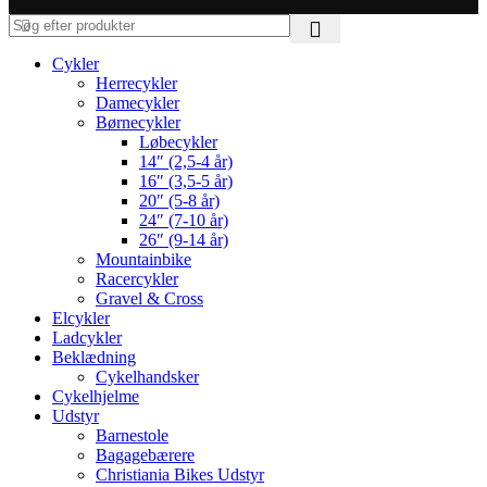
Cykler
Herrecykler
Damecykler
Børnecykler
Løbecykler
14″ (2,5-4 år)
16″ (3,5-5 år)
20″ (5-8 år)
24″ (7-10 år)
26″ (9-14 år)
Mountainbike
Racercykler
Gravel & Cross
Elcykler
Ladcykler
Beklædning
Cykelhandsker
Cykelhjelme
Udstyr
Barnestole
Bagagebærere
Christiania Bikes Udstyr