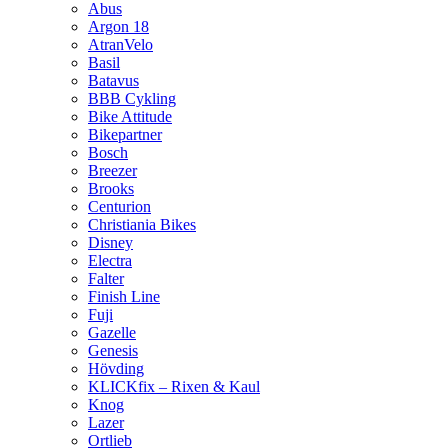
Abus
Argon 18
AtranVelo
Basil
Batavus
BBB Cykling
Bike Attitude
Bikepartner
Bosch
Breezer
Brooks
Centurion
Christiania Bikes
Disney
Electra
Falter
Finish Line
Fuji
Gazelle
Genesis
Hövding
KLICKfix – Rixen & Kaul
Knog
Lazer
Ortlieb