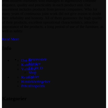
from modern craftsmen who managed to ingeniously combine
elegance, quality and practicality in each product unit. Our
assortment includes products from proven companies. Who for
many years of continuous joint work did not give reason to doubt
their reliability and honesty. All of them guarantee the high quality
of their products, excellent operational characteristics, attractive
appearance of the products, a long period of use of the furniture, as
well as safety.
Read More
Info
Reservedele
Om os
Mærker
Kontakt os
TILBUD
Værksted
Shop
Cykler
Reusers
Handelsbetingelser
Privatlivspolitik
Kategorier