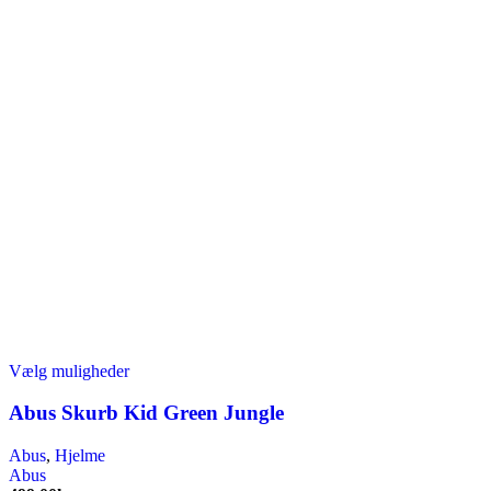
Dette
Vælg muligheder
vare
har
Abus Skurb Kid Green Jungle
flere
varianter.
Abus
,
Hjelme
Mulighederne
Abus
kan