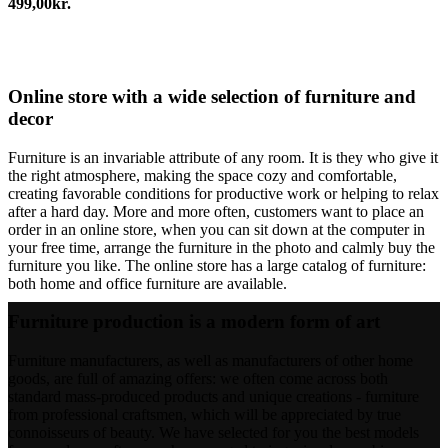
499,00
kr.
vælges
på
varesiden
Online store with a wide selection of furniture and
decor
Furniture is an invariable attribute of any room. It is they who give it
the right atmosphere, making the space cozy and comfortable,
creating favorable conditions for productive work or helping to relax
after a hard day. More and more often, customers want to place an
order in an online store, when you can sit down at the computer in
your free time, arrange the furniture in the photo and calmly buy the
furniture you like. The online store has a large catalog of furniture:
both home and office furniture are available.
Furniture production is a modern form of art
Furniture manufacturers, as well as manufacturers of other home
goods, are full of amazing offers: we often come across both
standard mass-produced products and unique creations - furniture
from professional craftsmen, which will be appreciated by true
connoisseurs of beauty. We have selected for you the best models