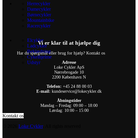
Herrecykler
Damecykler
Børnecykler
Mountainbike
Racercykler
Elcykler
Vi er klar til at hjælpe dig
Ladcykler
Beklædning
Har du spørgsmål eller brug for hjælp? Kontakt os
Cykelhjelme
Udstyr
Adresse
Loke Cykler ApS
Nørrebrogade 10
2200 København N
Telefon:
+45 24 88 00 03
E-mail:
kundeservice@lokecykler.dk
Åbningstider
Mandag – Fredag: 09:00 – 18:00
Lørdag: 10:00 – 15:00
Kontakt os
© 2026
Loke Cykler
. All rights reserved