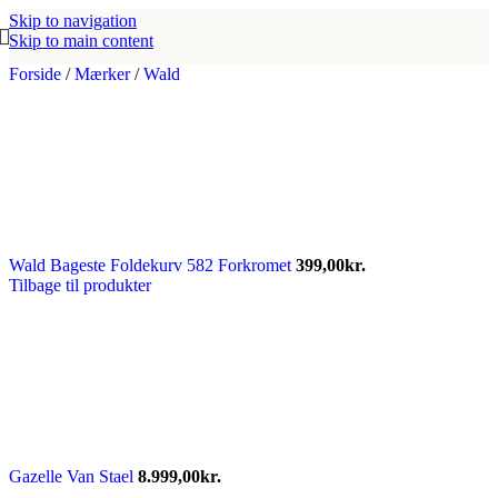
Skip to navigation
Skip to main content
Forside
/
Mærker
/
Wald
Wald Bageste Foldekurv 582 Forkromet
399,00
kr.
Tilbage til produkter
Gazelle Van Stael
8.999,00
kr.