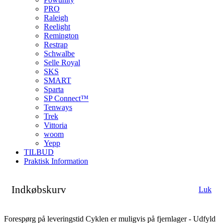
PRO
Raleigh
Reelight
Remington
Restrap
Schwalbe
Selle Royal
SKS
SMART
Sparta
SP Connect™
Tenways
Trek
Vittoria
woom
Yepp
TILBUD
Praktisk Information
Indkøbskurv
Luk
Forespørg på leveringstid
Cyklen er muligvis på fjernlager - Udfyld