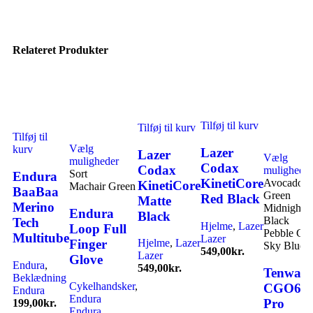
Relateret Produkter
Tilføj til kurv
Tilføj til kurv
Tilføj til
Vælg
kurv
Lazer
Lazer
Vælg
muligheder
Codax
Codax
muligheder
Sort
Endura
KinetiCore
Avocado
KinetiCore
Machair Green
BaaBaa
Green
Red Black
Matte
Merino
Midnight
Endura
Black
Black
Tech
Hjelme
,
Lazer
Loop Full
Pebble Gr
Multitube
Lazer
Finger
Hjelme
,
Lazer
Sky Blue
549,00
kr.
Lazer
Glove
Endura
,
549,00
kr.
Tenways
Beklædning
Cykelhandsker
,
CGO60
Endura
Endura
Pro
199,00
kr.
Endura