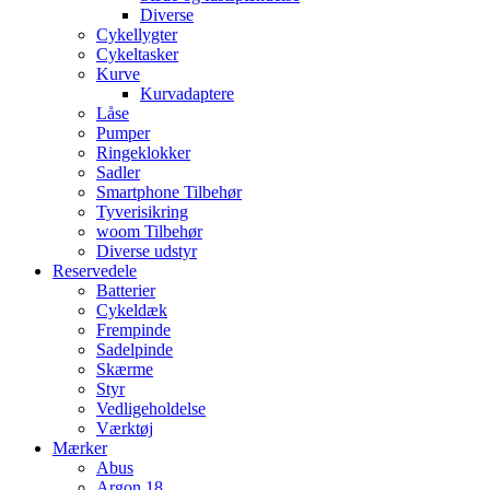
Diverse
Cykellygter
Cykeltasker
Kurve
Kurvadaptere
Låse
Pumper
Ringeklokker
Sadler
Smartphone Tilbehør
Tyverisikring
woom Tilbehør
Diverse udstyr
Reservedele
Batterier
Cykeldæk
Frempinde
Sadelpinde
Skærme
Styr
Vedligeholdelse
Værktøj
Mærker
Abus
Argon 18