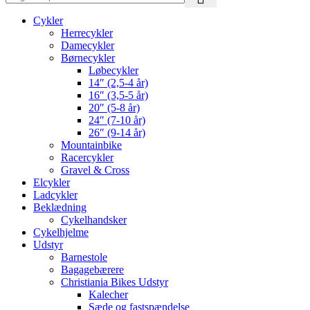
Cykler
Herrecykler
Damecykler
Børnecykler
Løbecykler
14″ (2,5-4 år)
16″ (3,5-5 år)
20″ (5-8 år)
24″ (7-10 år)
26″ (9-14 år)
Mountainbike
Racercykler
Gravel & Cross
Elcykler
Ladcykler
Beklædning
Cykelhandsker
Cykelhjelme
Udstyr
Barnestole
Bagagebærere
Christiania Bikes Udstyr
Kalecher
Sæde og fastspændelse