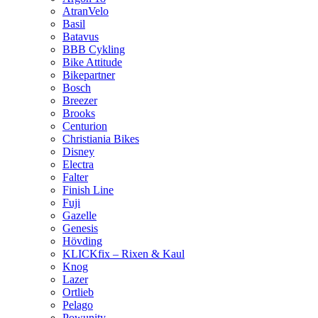
AtranVelo
Basil
Batavus
BBB Cykling
Bike Attitude
Bikepartner
Bosch
Breezer
Brooks
Centurion
Christiania Bikes
Disney
Electra
Falter
Finish Line
Fuji
Gazelle
Genesis
Hövding
KLICKfix – Rixen & Kaul
Knog
Lazer
Ortlieb
Pelago
Powunity