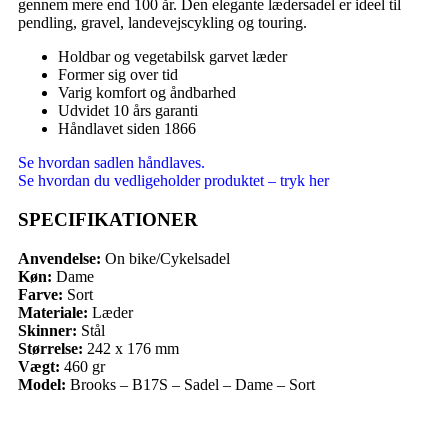
gennem mere end 100 år. Den elegante lædersadel er ideel til
pendling, gravel, landevejscykling og touring.
Holdbar og vegetabilsk garvet læder
Former sig over tid
Varig komfort og åndbarhed
Udvidet 10 års garanti
Håndlavet siden 1866
Se hvordan sadlen håndlaves.
Se hvordan du vedligeholder produktet – tryk her
SPECIFIKATIONER
Anvendelse:
On bike/Cykelsadel
Køn:
Dame
Farve:
Sort
Materiale:
Læder
Skinner:
Stål
Størrelse:
242 x 176 mm
Vægt:
460 gr
Model:
Brooks – B17S – Sadel – Dame – Sort