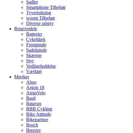
Sadler
Smartphone Tilbehør
Tyverisikring
woom Tilbehør
Diverse udstyr
Reservedele
Batterier
Cykeldæk
Frempinde
Sadelpinde
Skærme
Styr
Vedligeholdelse
Værktøj
Mærker
Abus
Argon 18
AtranVelo
Basil
Batavus
BBB Cykling
Bike Attitude
Bikepartner
Bosch
Breezer