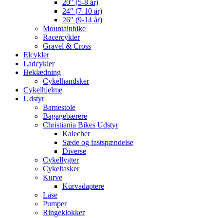
20″ (5-8 år)
24″ (7-10 år)
26″ (9-14 år)
Mountainbike
Racercykler
Gravel & Cross
Elcykler
Ladcykler
Beklædning
Cykelhandsker
Cykelhjelme
Udstyr
Barnestole
Bagagebærere
Christiania Bikes Udstyr
Kalecher
Sæde og fastspændelse
Diverse
Cykellygter
Cykeltasker
Kurve
Kurvadaptere
Låse
Pumper
Ringeklokker