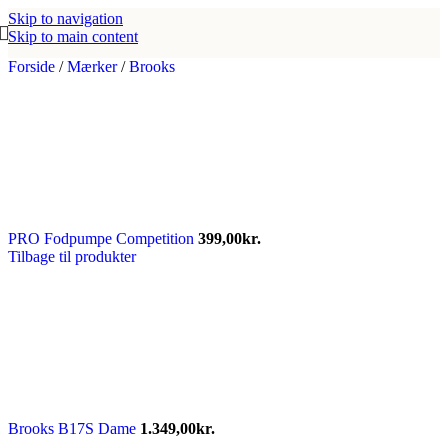
Skip to navigation
Skip to main content
Forside
/
Mærker
/
Brooks
PRO Fodpumpe Competition
399,00
kr.
Tilbage til produkter
Brooks B17S Dame
1.349,00
kr.