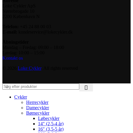
Adresse
Loke Cykler ApS
Nørrebrogade 10
2200 København N
Telefon:
+45 24 88 00 03
E-mail:
kundeservice@lokecykler.dk
Åbningstider
Mandag – Fredag: 09:00 – 18:00
Lørdag: 10:00 – 15:00
Kontakt os
© 2026
Loke Cykler
. All rights reserved
Cykler
Herrecykler
Damecykler
Børnecykler
Løbecykler
14″ (2,5-4 år)
16″ (3,5-5 år)