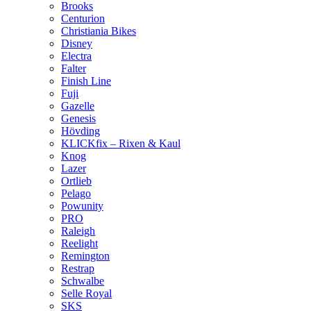
Brooks
Centurion
Christiania Bikes
Disney
Electra
Falter
Finish Line
Fuji
Gazelle
Genesis
Hövding
KLICKfix – Rixen & Kaul
Knog
Lazer
Ortlieb
Pelago
Powunity
PRO
Raleigh
Reelight
Remington
Restrap
Schwalbe
Selle Royal
SKS