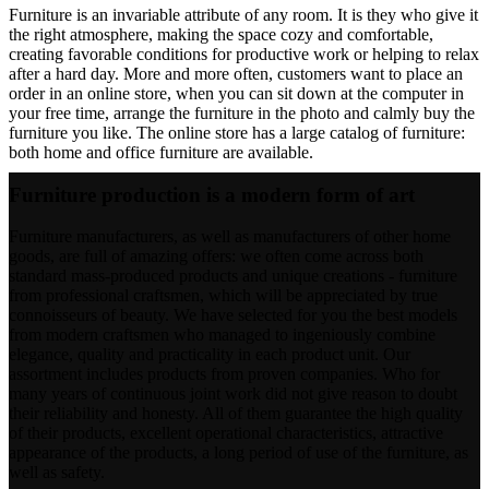
Furniture is an invariable attribute of any room. It is they who give it
the right atmosphere, making the space cozy and comfortable,
creating favorable conditions for productive work or helping to relax
after a hard day. More and more often, customers want to place an
order in an online store, when you can sit down at the computer in
your free time, arrange the furniture in the photo and calmly buy the
furniture you like. The online store has a large catalog of furniture:
both home and office furniture are available.
Furniture production is a modern form of art
Furniture manufacturers, as well as manufacturers of other home
goods, are full of amazing offers: we often come across both
standard mass-produced products and unique creations - furniture
from professional craftsmen, which will be appreciated by true
connoisseurs of beauty. We have selected for you the best models
from modern craftsmen who managed to ingeniously combine
elegance, quality and practicality in each product unit. Our
assortment includes products from proven companies. Who for
many years of continuous joint work did not give reason to doubt
their reliability and honesty. All of them guarantee the high quality
of their products, excellent operational characteristics, attractive
appearance of the products, a long period of use of the furniture, as
well as safety.