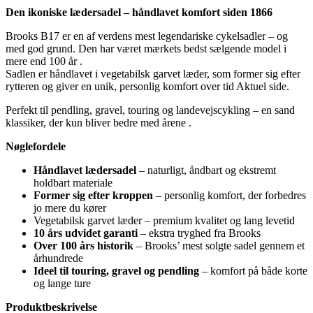
Den ikoniske lædersadel – håndlavet komfort siden 1866
Brooks B17 er en af verdens mest legendariske cykelsadler – og
med god grund. Den har været mærkets bedst sælgende model i
mere end 100 år .
Sadlen er håndlavet i vegetabilsk garvet læder, som former sig efter
rytteren og giver en unik, personlig komfort over tid Aktuel side.
Perfekt til pendling, gravel, touring og landevejscykling – en sand
klassiker, der kun bliver bedre med årene .
Nøglefordele
Håndlavet lædersadel
– naturligt, åndbart og ekstremt
holdbart materiale
Former sig efter kroppen
– personlig komfort, der forbedres
jo mere du kører
Vegetabilsk garvet læder – premium kvalitet og lang levetid
10 års udvidet garanti
– ekstra tryghed fra Brooks
Over 100 års historik
– Brooks’ mest solgte sadel gennem et
århundrede
Ideel til touring, gravel og pendling
– komfort på både korte
og lange ture
Produktbeskrivelse